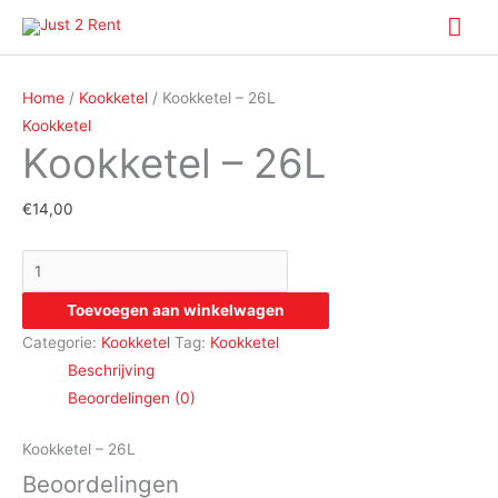
Spring
Hoo
naar
Kookketel
de
-
inhoud
Home
/
Kookketel
/ Kookketel – 26L
26L
Kookketel
Kookketel – 26L
aantal
€
14,00
Toevoegen aan winkelwagen
Categorie:
Kookketel
Tag:
Kookketel
Beschrijving
Beoordelingen (0)
Kookketel – 26L
Beoordelingen